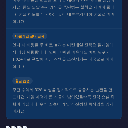
세요. 한도 도달 즉시 게임을 중단하는 철칙을 지켜야 합니
다. 손실 한도를 무시하는 것이 대부분의 대형 손실로 이어
집니다.
마틴게일 절대 금지
연패 시 베팅을 두 배로 늘리는 마틴게일 전략은 릴게임에
서 가장 위험합니다. 연패 10회만 계속돼도 베팅 단위가
1,024배로 폭발해 자금 전액을 소진시키는 파국으로 이어
집니다.
출금 습관
주간 수익의 50% 이상을 정기적으로 출금하는 습관을 만
드세요. 게임 계정에 큰 자금이 남아있을수록 전액 손실 위
험이 커집니다. 수익 실현이 게임의 진정한 목적임을 잊지
마세요.