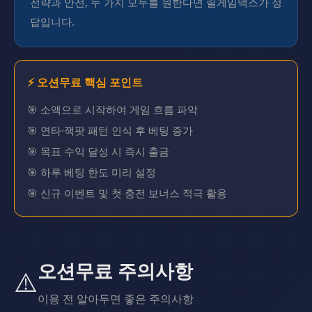
전략과 안전, 두 가지 모두를 원한다면 릴게임맥스가 정
답입니다.
⚡ 오션무료 핵심 포인트
🎯 소액으로 시작하여 게임 흐름 파악
🎯 연타·잭팟 패턴 인식 후 베팅 증가
🎯 목표 수익 달성 시 즉시 출금
🎯 하루 베팅 한도 미리 설정
🎯 신규 이벤트 및 첫 충전 보너스 적극 활용
오션무료 주의사항
⚠️
이용 전 알아두면 좋은 주의사항