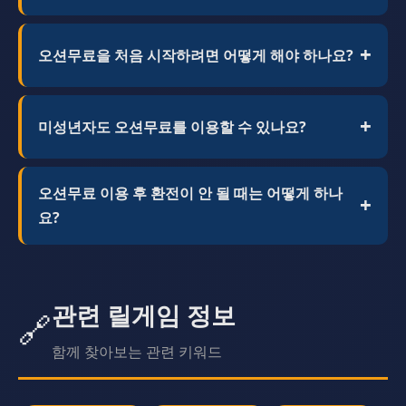
소액 다회전 전략이 대액 소회전보다 잭팟 확률이 높
다는 것을 많은 이용자가 경험합니다. 단, 잭팟은
오션무료을 처음 시작하려면 어떻게 해야 하나요?
RNG로 결정되므로 절대적인 방법은 없습니다.
신뢰할 수 있는 사이트를 선택하고 회원가입 후 소액
으로 시작하는 것을 권장합니다.
미성년자도 오션무료를 이용할 수 있나요?
미성년자의 릴게임 이용은 절대 금지입니다. 모든 이
오션무료 이용 후 환전이 안 될 때는 어떻게 하나
용자는 18세 이상이어야 합니다.
요?
먼저 고객센터에 문의하고 입금 영수증과 이용 스크
린샷을 제출하세요. 해결이 안 된다면 커뮤니티에 제
보하여 도움을 받을 수 있습니다.
관련 릴게임 정보
🔗
함께 찾아보는 관련 키워드