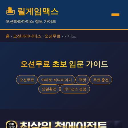
🏝️ 릴게임맥스
오션파라다이스 정보 가이드
홈
›
오션파라다이스
›
오션무료
› 가이드
오션무료 초보 입문 가이드
오션무료
야마토·바다이야기
잭팟
무료 충전
당일환전
라이선스 검증