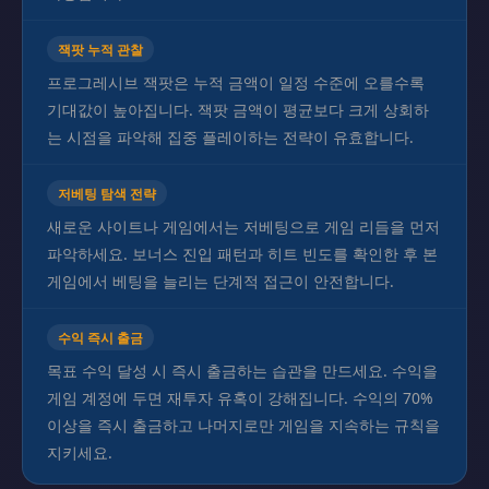
잭팟 누적 관찰
프로그레시브 잭팟은 누적 금액이 일정 수준에 오를수록
기대값이 높아집니다. 잭팟 금액이 평균보다 크게 상회하
는 시점을 파악해 집중 플레이하는 전략이 유효합니다.
저베팅 탐색 전략
새로운 사이트나 게임에서는 저베팅으로 게임 리듬을 먼저
파악하세요. 보너스 진입 패턴과 히트 빈도를 확인한 후 본
게임에서 베팅을 늘리는 단계적 접근이 안전합니다.
수익 즉시 출금
목표 수익 달성 시 즉시 출금하는 습관을 만드세요. 수익을
게임 계정에 두면 재투자 유혹이 강해집니다. 수익의 70%
이상을 즉시 출금하고 나머지로만 게임을 지속하는 규칙을
지키세요.