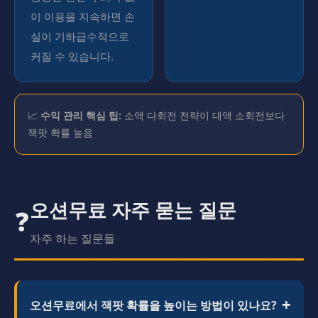
이 이용을 지속하면 손
실이 기하급수적으로
커질 수 있습니다.
📈
수익 관리 핵심 팁:
소액 다회전 전략이 대액 소회전보다
잭팟 확률 높음
오션무료 자주 묻는 질문
❓
자주 하는 질문들
오션무료에서 잭팟 확률을 높이는 방법이 있나요?