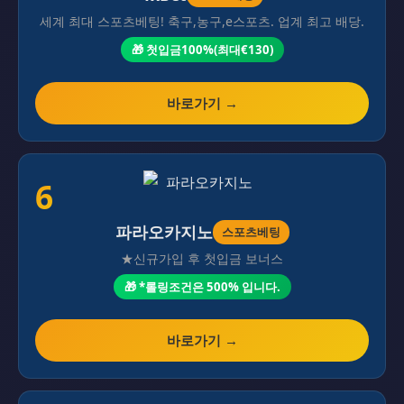
세계 최대 스포츠베팅! 축구,농구,e스포츠. 업계 최고 배당.
🎁 첫입금100%(최대€130)
바로가기 →
6
파라오카지노
스포츠베팅
★신규가입 후 첫입금 보너스
🎁 *롤링조건은 500% 입니다.
바로가기 →