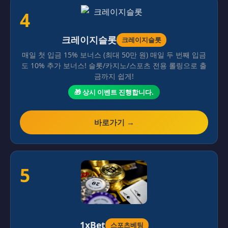
4
크레이지슬롯
크레이지슬롯
매일 첫 입금 15% 보너스 (최대 50만 원) 매일 두 번째 입금
도 10% 추가 보너스! 슬롯/카지노/스포츠 전용 롤링으로 출
금까지 쉽게!
🎁 상시 이벤트 진행합니다.
바로가기 →
5
1xBet
스포츠베팅