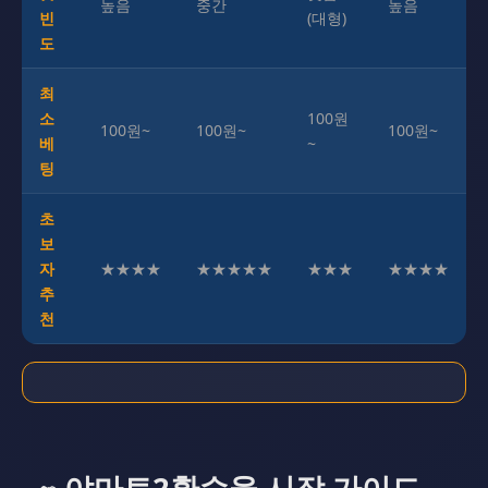
높음
중간
높음
빈
(대형)
도
최
소
100원
100원~
100원~
100원~
베
~
팅
초
보
자
★★★★
★★★★★
★★★
★★★★
추
천
야마토2환수율 시작 가이드