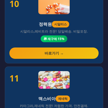
10
정력원
시알리스
시알리스,레비트라 전문! 당일배송. 비밀포장.
🎁 재구매 15%
바로가기 →
11
맥스비아
제네릭
카마그라,제네릭 전문! 저렴한 가격. 안전결제.