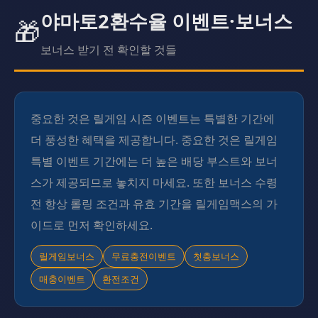
야마토2환수율 이벤트·보너스
🎁
보너스 받기 전 확인할 것들
중요한 것은 릴게임 시즌 이벤트는 특별한 기간에
더 풍성한 혜택을 제공합니다. 중요한 것은 릴게임
특별 이벤트 기간에는 더 높은 배당 부스트와 보너
스가 제공되므로 놓치지 마세요. 또한 보너스 수령
전 항상 롤링 조건과 유효 기간을 릴게임맥스의 가
이드로 먼저 확인하세요.
릴게임보너스
무료충전이벤트
첫충보너스
매충이벤트
환전조건