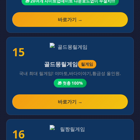
🎁 20여개 사이트업데이트 다운로드없이 무설치!!!
바로가기 →
15
골드몽릴게임
릴게임
국내 최대 릴게임! 야마토,바다이야기,황금성 올인원.
🎁 첫충 100%
바로가기 →
16