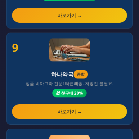
바로가기 →
9
하나약국
종합
정품 비아그라 전문! 빠른배송. 처방전 불필요.
🎁 첫구매 20%
바로가기 →