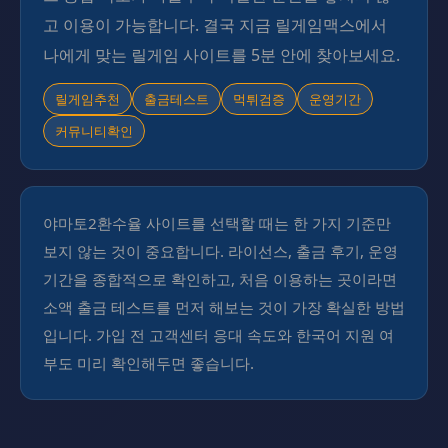
고 이용이 가능합니다. 결국 지금 릴게임맥스에서
나에게 맞는 릴게임 사이트를 5분 안에 찾아보세요.
릴게임추천
출금테스트
먹튀검증
운영기간
커뮤니티확인
야마토2환수율 사이트를 선택할 때는 한 가지 기준만
보지 않는 것이 중요합니다. 라이선스, 출금 후기, 운영
기간을 종합적으로 확인하고, 처음 이용하는 곳이라면
소액 출금 테스트를 먼저 해보는 것이 가장 확실한 방법
입니다. 가입 전 고객센터 응대 속도와 한국어 지원 여
부도 미리 확인해두면 좋습니다.