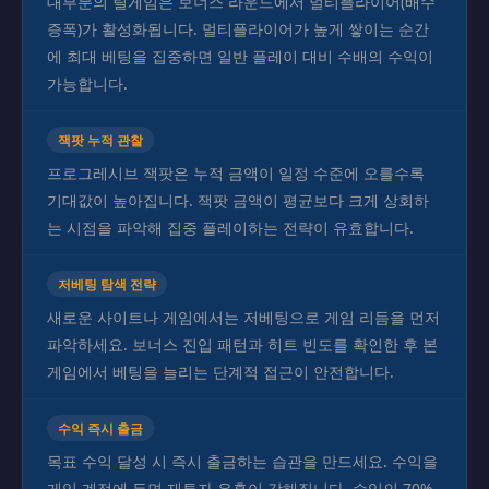
대부분의 릴게임은 보너스 라운드에서 멀티플라이어(배수
증폭)가 활성화됩니다. 멀티플라이어가 높게 쌓이는 순간
에 최대 베팅을 집중하면 일반 플레이 대비 수배의 수익이
가능합니다.
잭팟 누적 관찰
프로그레시브 잭팟은 누적 금액이 일정 수준에 오를수록
기대값이 높아집니다. 잭팟 금액이 평균보다 크게 상회하
는 시점을 파악해 집중 플레이하는 전략이 유효합니다.
저베팅 탐색 전략
새로운 사이트나 게임에서는 저베팅으로 게임 리듬을 먼저
파악하세요. 보너스 진입 패턴과 히트 빈도를 확인한 후 본
게임에서 베팅을 늘리는 단계적 접근이 안전합니다.
수익 즉시 출금
목표 수익 달성 시 즉시 출금하는 습관을 만드세요. 수익을
게임 계정에 두면 재투자 유혹이 강해집니다. 수익의 70%