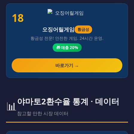
18
오징어릴게임
황금성
황금성 전문! 안전한 게임. 24시간 운영.
🎁 매충 20%
바로가기 →
야마토2환수율 통계 · 데이터
📊
참고할 만한 시장 데이터