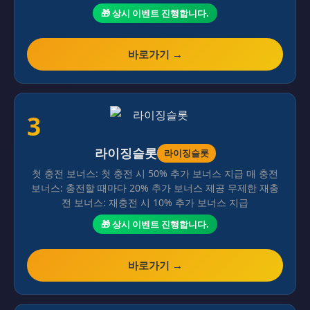
🎁 상시 이벤트 진행합니다.
바로가기 →
3
라이징슬롯
라이징슬롯
첫 충전 보너스: 첫 충전 시 50% 추가 보너스 지급 매 충전
보너스: 충전할 때마다 20% 추가 보너스 제공 무제한 재충
전 보너스: 재충전 시 10% 추가 보너스 지급
🎁 상시 이벤트 진행합니다.
바로가기 →