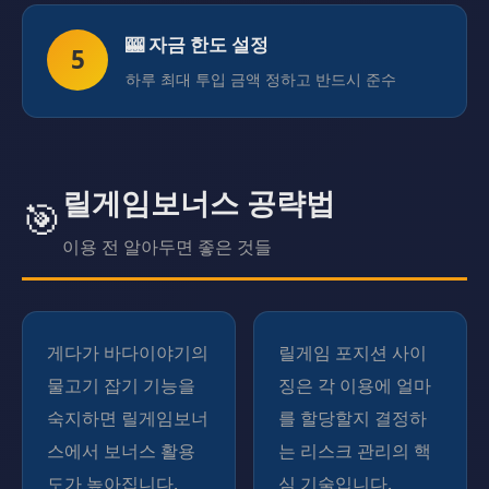
🎰 자금 한도 설정
5
하루 최대 투입 금액 정하고 반드시 준수
릴게임보너스 공략법
🎯
이용 전 알아두면 좋은 것들
게다가 바다이야기의
릴게임 포지션 사이
물고기 잡기 기능을
징은 각 이용에 얼마
숙지하면 릴게임보너
를 할당할지 결정하
스에서 보너스 활용
는 리스크 관리의 핵
도가 높아집니다.
심 기술입니다.