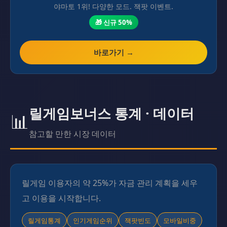
야마토 1위! 다양한 모드. 잭팟 이벤트.
🎁 신규 50%
바로가기 →
릴게임보너스 통계 · 데이터
📊
참고할 만한 시장 데이터
릴게임 이용자의 약 25%가 자금 관리 계획을 세우
고 이용을 시작합니다.
릴게임통계
인기게임순위
잭팟빈도
모바일비중