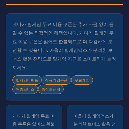
게다가 릴게임 무료 이용 쿠폰은 추가 자금 없이 즐
길 수 있는 직접적인 혜택입니다. 게다가 릴게임 무
료 이용 쿠폰은 잃어도 환불되므로 더 과감하게 도
전할 수 있습니다. 아울러 릴게임맥스가 분석한 보
너스 활용 전략으로 릴게임 자금을 스마트하게 늘려
보세요.
릴게임이벤트
신규가입쿠폰
무료게임
매충보너스
충성도혜택
게다가 릴게임 무료 이
아울러 릴게임맥스가
용 쿠폰은 잃어도 환불
분석한 보너스 활용 전