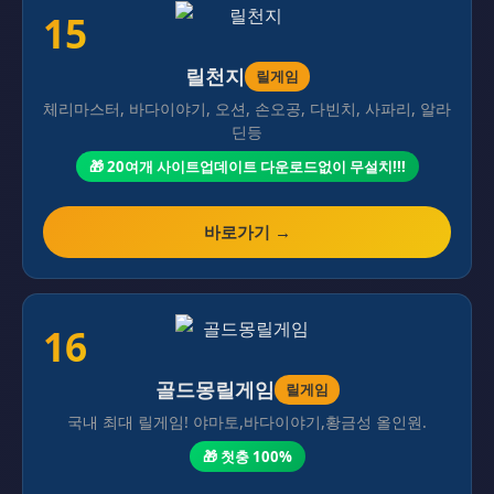
15
릴천지
릴게임
체리마스터, 바다이야기, 오션, 손오공, 다빈치, 사파리, 알라
딘등
🎁 20여개 사이트업데이트 다운로드없이 무설치!!!
바로가기 →
16
골드몽릴게임
릴게임
국내 최대 릴게임! 야마토,바다이야기,황금성 올인원.
🎁 첫충 100%