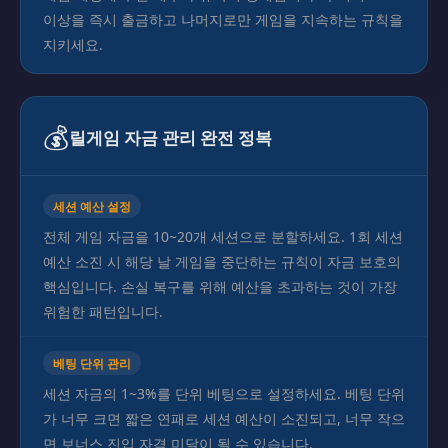
이상을 즉시 출금하고 나머지로만 게임을 지속하는 규칙을
지키세요.
💰
릴게임 자금 관리 완전 정복
세션 예산 설정
전체 게임 자금을 10~20개 세션으로 분할하세요. 1회 세션
예산 소진 시 해당 날 게임을 중단하는 규칙이 자금 보호의
핵심입니다. 손실 복구를 위해 예산을 초과하는 것이 가장
위험한 패턴입니다.
베팅 단위 관리
세션 자금의 1~3%를 단위 베팅으로 설정하세요. 베팅 단위
가 너무 크면 짧은 연패로 세션 예산이 소진되고, 너무 작으
면 보너스 진입 자격 미달이 될 수 있습니다.