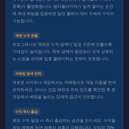
증폭)가 활성화됩니다. 멀티플라이어가 높게 쌓이는 순간
에 최대 베팅을 집중하면 일반 플레이 대비 수배의 수익이
가능합니다.
잭팟 누적 관찰
프로그레시브 잭팟은 누적 금액이 일정 수준에 오를수록
기대값이 높아집니다. 잭팟 금액이 평균보다 크게 상회하
는 시점을 파악해 집중 플레이하는 전략이 유효합니다.
저베팅 탐색 전략
새로운 사이트나 게임에서는 저베팅으로 게임 리듬을 먼저
파악하세요. 보너스 진입 패턴과 히트 빈도를 확인한 후 본
게임에서 베팅을 늘리는 단계적 접근이 안전합니다.
수익 즉시 출금
목표 수익 달성 시 즉시 출금하는 습관을 만드세요. 수익을
게임 계정에 두면 재투자 유혹이 강해집니다. 수익의 70%