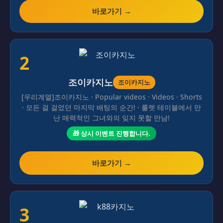
바로가기 →
2
조이카지노
조이카지노
[우리계열]조이카지노 · Popular videos · Videos · Shorts
· 모든 걸 걸었던 마지막 배팅의 순간! · 룰렛 테이블에서 만
난 매력적인 그녀와의 잊지 못할 만남!
🎁 상시 이벤트 진행합니다.
바로가기 →
3