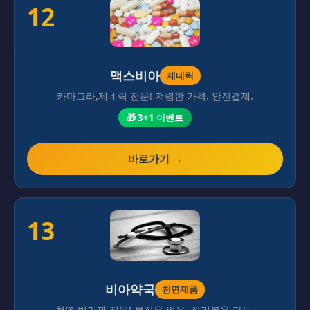
12
맥스비아
제네릭
카마그라,제네릭 전문! 저렴한 가격. 안전결제.
🎁 3+1 이벤트
바로가기 →
13
비아약국
천연제품
천연 발기제 전문! 부작용 없음. 장기복용 가능.