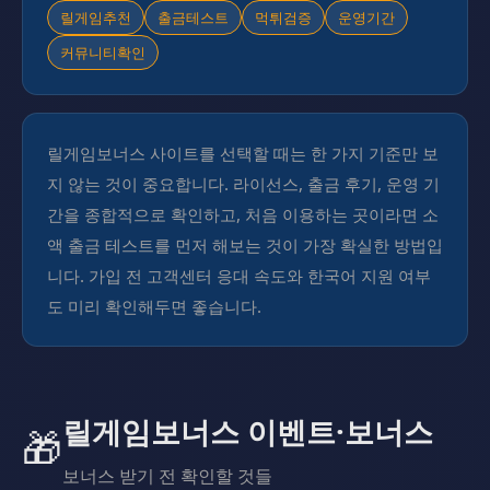
릴게임추천
출금테스트
먹튀검증
운영기간
커뮤니티확인
릴게임보너스 사이트를 선택할 때는 한 가지 기준만 보
지 않는 것이 중요합니다. 라이선스, 출금 후기, 운영 기
간을 종합적으로 확인하고, 처음 이용하는 곳이라면 소
액 출금 테스트를 먼저 해보는 것이 가장 확실한 방법입
니다. 가입 전 고객센터 응대 속도와 한국어 지원 여부
도 미리 확인해두면 좋습니다.
릴게임보너스 이벤트·보너스
🎁
보너스 받기 전 확인할 것들