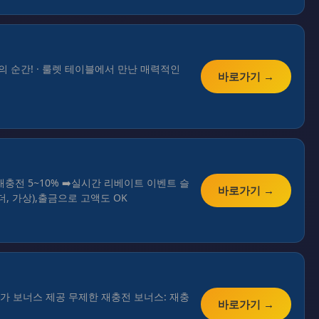
막 배팅의 순간! · 룰렛 테이블에서 만난 매력적인
바로가기 →
슬롯 첫,매충전 5~10% ➡️실시간 리베이트 이벤트 슬
바로가기 →
테더, 가상),출금으로 고액도 OK
 추가 보너스 제공 무제한 재충전 보너스: 재충
바로가기 →