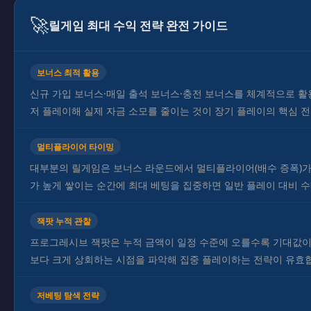
🚀
릴게임 최대 수익 전략 완전 가이드
보너스 최적 활용
신규 가입 보너스·매일 출석 보너스·충전 보너스를 체계적으로 활
저 플레이해 실제 자금 소모를 줄이는 것이 장기 플레이의 핵심 
멀티플라이어 타이밍
대부분의 릴게임은 보너스 라운드에서 멀티플라이어(배수 증폭)
가 높게 쌓이는 순간에 최대 베팅을 집중하면 일반 플레이 대비 
잭팟 누적 관찰
프로그레시브 잭팟은 누적 금액이 일정 수준에 오를수록 기대값이
보다 크게 상회하는 시점을 파악해 집중 플레이하는 전략이 유효
저베팅 탐색 전략