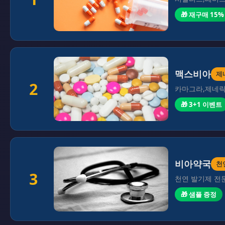
🎁 재구매 15%
맥스비아
제
2
카마그라,제네릭 
🎁 3+1 이벤트
비아약국
천
3
천연 발기제 전문
🎁 샘플 증정