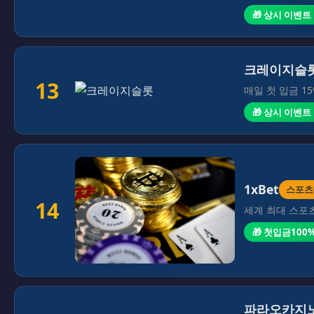
🎁 상시 이벤트
크레이지슬
13
매일 첫 입금 1
🎁 상시 이벤트
1xBet
스포츠
14
세계 최대 스포츠
🎁 첫입금100%
파라오카지