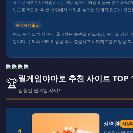
새로운 사이트나 게임에서는 저베팅으로 게임 리듬을 먼저 파악하
빈도를 확인한 후 본 게임에서 베팅을 늘리는 단계적 접근이 안전
수익 즉시 출금
목표 수익 달성 시 즉시 출금하는 습관을 만드세요. 수익을 게임 
집니다. 수익의 70% 이상을 즉시 출금하고 나머지로만 게임을 
릴게임야마토 추천 사이트 TOP 
🏆
검증된 릴게임 사이트
정력원
시알
1
시알리스,레비트