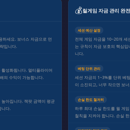
💰
릴게임 자금 관리 완전
세션 예산 설정
용하세요. 보너스 자금으로 먼
전체 게임 자금을 10~20개 
전략입니다.
는 규칙이 자금 보호의 핵심입
니다.
베팅 단위 관리
가 활성화됩니다. 멀티플라이어
수배의 수익이 가능합니다.
세션 자금의 1~3%를 단위 베
이 소진되고, 너무 작으면 보너
손실 한도 철저히
 높아집니다. 잭팟 금액이 평균
합니다.
하루 최대 손실 한도를 월 게임
철칙을 지켜야 합니다. 손실 