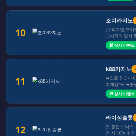
조이카지노
10
[우리계열]조이카지노
그녀와의 잊지 
🎁 상시 이벤트
k88카지노
11
➡️입플 5+3 / 
롯게임4% ➡️롤링
🎁 상시 이벤트
라이징슬롯
12
첫 충전 보너스:
전 시 10% 추