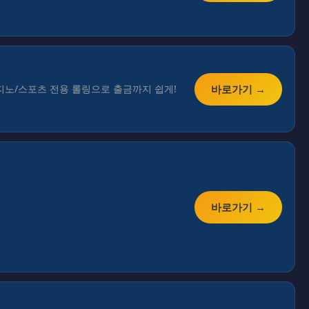
바로가기 →
/카지노/스포츠 전용 롤링으로 출금까지 쉽게!
바로가기 →