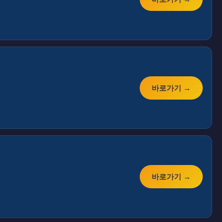
바로가기 →
바로가기 →