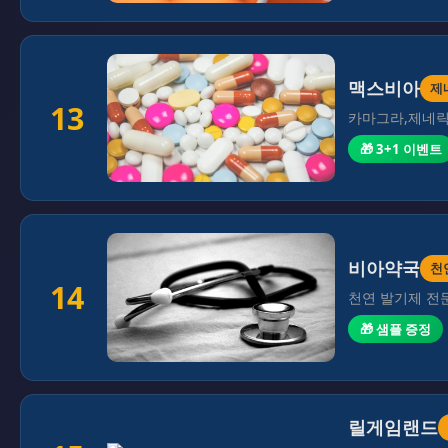
맥스비아
제
13
카마그라,제네릭 
🎁 3+1 이벤트
비아약국
천
14
천연 발기제 전문
🎁 샘플 증정
릴게임랜드