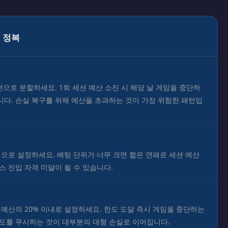
 정복
세션으로 분할하세요. 1회 세션 예산 소진 시 해당 날 게임을 중단하
니다. 손실 복구를 위해 예산을 초과하는 것이 가장 위험한 패턴입
팅으로 설정하세요. 베팅 단위가 너무 크면 짧은 연패로 세션 예산
스 진입 자격 미달이 될 수 있습니다.
 예산의 20% 이내로 설정하세요. 한도 도달 즉시 게임을 중단하는
한도를 무시하는 것이 대부분의 대형 손실로 이어집니다.