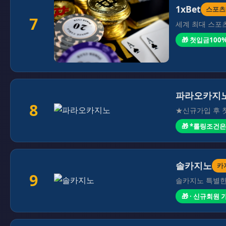
1xBet
스포츠
7
세계 최대 스포츠
🎁 첫입금100%
파라오카지
8
★신규가입 후 
🎁 *롤링조건은
솔카지노
카
9
솔카지노 특별한 
🎁 · 신규회원