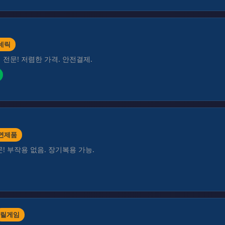
네릭
전문! 저렴한 가격. 안전결제.
연제품
! 부작용 없음. 장기복용 가능.
릴게임