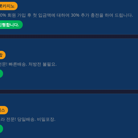
롯카지노
0% 회원 가입 후 첫 입금액에 대하여 30% 추가 충전을 하여 드립니다.
 진행합니다.
합
문! 빠른배송. 처방전 불필요.
리스
라 전문! 당일배송. 비밀포장.