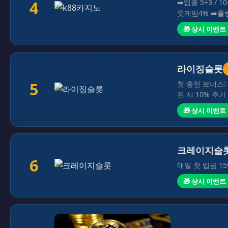
4
➡️입플 5+3 / 
롯게임4% ➡️롤링
🎁 상시 이벤트
라이징슬롯
5
첫 충전 보너스:
전 시 10% 추
🎁 상시 이벤트
크레이지슬
6
매일 첫 입금 1
🎁 상시 이벤트